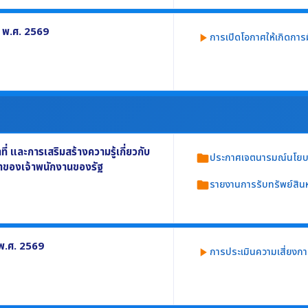
.ศ. 2568 อย่างน้อยประกอบด้วย
 พ.ศ. 2569
การเปิดโอกาศให้เกิดการม
play_arrow
ดำเนินงานตามภารกิจของหน่วยงาน ปี พ.ศ.
าร
 และการเสริมสร้างความรู้เกี่ยวกับ
ประกาศเจตนารมณ์นโยบาย
folder
ยาของเจ้าพนักงานของรัฐ
รายงานการรับทรัพย์สิน
folder
ระจำปี พ.ศ. 2569
าย No Gift Policy ประจำปี พ.ศ. 2569
 พ.ศ. 2569
การประเมินความเสี่ยงกา
play_arrow
ัพย์สินหรือประโยชน์อื่นใดโดยธรรมจรรยาของ
ยประกอบด้วย