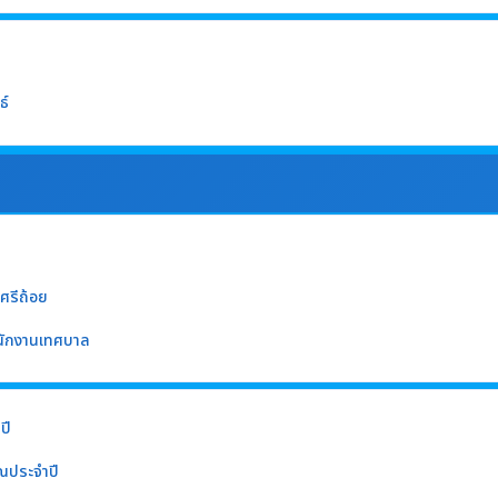
ธ์
รีถ้อย
นักงานเทศบาล
ปี
ณประจำปี