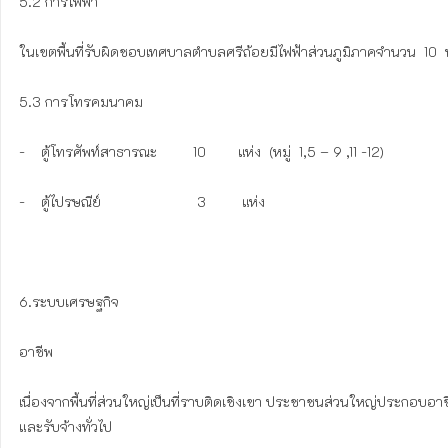
5.2 การไฟฟ้า

ในเขตพื้นที่รับผิดชอบเทศบาลตำบลศรีถ้อยมีไฟฟ้าส่วนภูมิภาคจำนวน  10  หมู่บ
5.3 การโทรคมนาคม

-    ตู้โทรศัพท์สาธารณะ         10        แห่ง  (หมู่  1,5 – 9 ,11 -12)

-    ตู้ไปรษณีย์                        3         แห่ง   

6.ระบบเศรษฐกิจ

อาชีพ

เนื่องจากพื้นที่ส่วนใหญ่เป็นที่ราบติดเชิงเขา ประชาชนส่วนใหญ่ประกอบอาช
และรับจ้างทั่วไป
