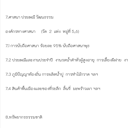
7.ศาสนา ประเพณี วัฒนธรรม

องค์กรทางศาสนา     (วัด  2  แห่ง  หมู่ที่ 5,6)

7.1 การนับถือศาสนา ร้อยละ 95% นับถือศาสนาพุธ

7.2 ประเพณีและงานประจำปี  งานรดน้ำดำหัวผู้สูงอายุ  การเลี้ยงผีฝาย  
7.3 ภูมิปัญญาท้องถิ่น การผลิตน้ำปู  การทำไม้กวาด ฯลฯ

7.4 สินค้าพื้นเมืองและของที่ระลึก  ลิ้นจี่  มะพร้าวเผา ฯลฯ

8.ทรัพยากรธรรมชาติ
