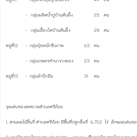
	        -   กลุ่มผลิตน้ำปูบ้านต้นผึ้ง 		25	คน

	        -   กลุ่มเลี้ยงโคบ้านต้นผึ้ง			28	คน

หมู่ที่12	-  กลุ่มปุ๋ยหมักชีวภาพ			63	คน 

	        -  กลุ่มเกษตรทำนารวงทอง		23	คน

หมู่ที่13	-  กลุ่มผ้าปักมือ				31	คน	

จุดเด่นของเทศบาลตำบลศรีถ้อย   

1. สวนผลไม้ลิ้นจี่ ตำบลศรีถ้อย มีพื้นที่ปลูกลิ้นจี่  6,702  ไร่  ลักษณะเด่นข