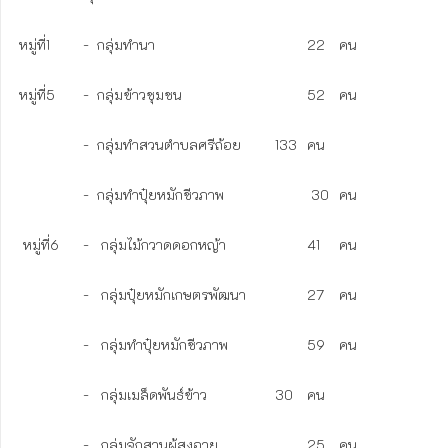
หมู่ที่1	-  กลุ่มทำนา					22	คน	

หมู่ที่5	-  กลุ่มข้าวชุมชน				52	คน

	        -  กลุ่มทำสวนตำบลศรีถ้อย		133	คน

	        -  กลุ่มทำปุ๋ยหมักชีวภาพ		         30	คน

 หมู่ที่6	-   กลุ่มไม้กวาดดอกหญ้า			41	คน  

	        -   กลุ่มปุ๋ยหมักเกษตรพัฒนา		27	คน

	        -   กลุ่มทำปุ๋ยหมักชีวภาพ			59	คน

	        -   กลุ่มเมล็ดพันธ์ข้าว			30	คน

	        -   กลุ่มจักสานผู้สูงอายุ			25	คน
