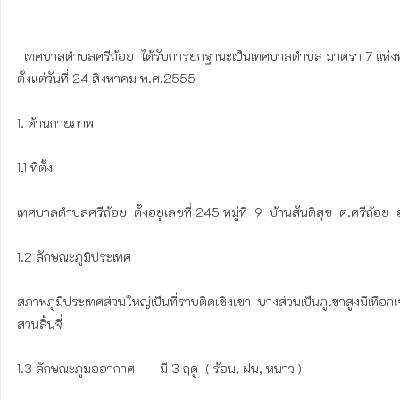
  เทศบาลตำบลศรีถ้อย  ได้รับการยกฐานะเป็นเทศบาลตำบล มาตรา 7 แห่งพระราชบัญญัติเทศบาล พ.ศ.2496 และ มาตรา 9 แห่งพระราชบัญญัติเทศบาล พ.ศ.2496 ซึ่งแก้ไขเพิ่มเติมโดยพระราชบัญญัติเทศบาล (ฉบับที่ 12) พ.ศ. 2546 
ตั้งแต่วันที่ 24 สิงหาคม พ.ศ.2555

1. ด้านกายภาพ

1.1 ที่ตั้ง

เทศบาลตำบลศรีถ้อย  ตั้งอยู่เลขที่ 245 หมู่ที่  9  บ้านสันติสุข  ต.ศรี
1.2 ลักษณะภูมิประเทศ

สภาพภูมิประเทศส่วนใหญ่เป็นที่ราบติดเชิงเขา  บางส่วนเป็นภูเขาสูงมีเทือกเ
สวนลิ้นจี่

1.3 ลักษณะภูมออากาศ   	มี 3 ฤดู  ( ร้อน, ฝน, หนาว )
