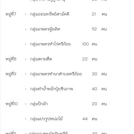
หมู่ที่7	-   กลุ่มออมทรัพย์สามัคคี			21     คน

	        -   กลุ่มเกษตรผู้ผลิต				112	คน  

	        -   กลุ่มเกษตรทำไร่ศรีถ้อย		100	คน 

หมู่ที่8	-   กลุ่มเพาะเห็ด				22	คน  

หมู่ที่9	-   กลุ่มเกษตรทำนาตำบลศรีถ้อย	30	คน  

	        -   กลุ่มทำน้ำหมักปุ๋ยชีวภาพ		40	คน

หมู่ที่10	-   กลุ่มปักผ้า					20	คน

	        -   กลุ่มแปรรูปหน่อไม้			44	คน

หมู่ที่11	-  กลุ่มกองทุนปุ๋ยอินทรีย์ 			49	คน
