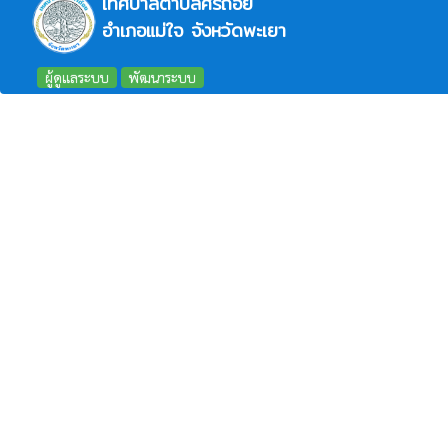
เทศบาลตำบลศรีถ้อย
อำเภอแม่ใจ จังหวัดพะเยา
ผู้ดูแลระบบ
พัฒนาระบบ