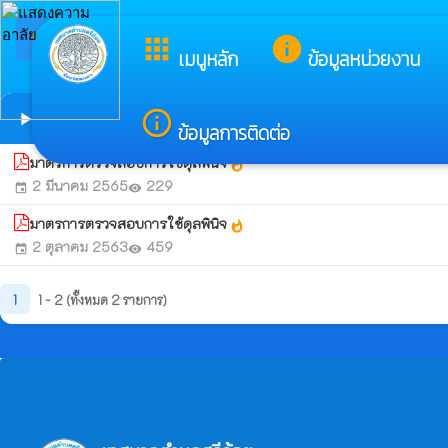
arrow_back_ios
ยินดีต้อนรับสู่เว
apps
info
กลับเมนูหลัก
เมนูหลัก
ข้อมูลหน่วยงาน
มาตรการตรวจสอบการใช้ดุลยพินิจ
info_outline
play_arrow
ข้อมูลการติดต่อ
มาตรการตรวจสอบการใช้ดุลพินิจ
whatshot
2 มีนาคม 2565
229
event
visibility
มาตรการตรวจสอบการใช้ดุลพินิจ
whatshot
2 ตุลาคม 2563
459
event
visibility
1
1 - 2 (ทั้งหมด 2 รายการ)