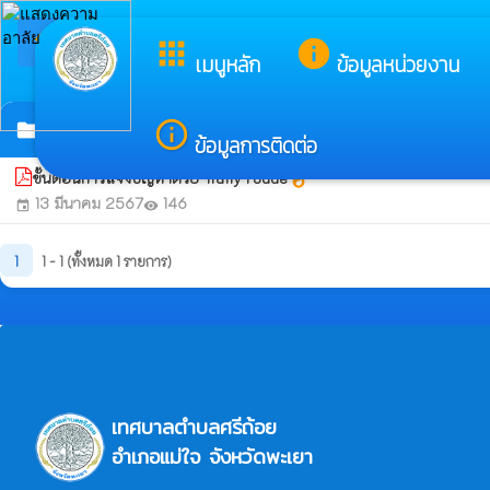
arrow_back_ios
ยินดีต้อนรับสู่เ
apps
info
กลับเมนูหลัก
เมนูหลัก
ข้อมูลหน่วยงาน
ขั้นตอนการแจ้งปัญหาด้วย Traffy Foude
info_outline
folder
ข้อมูลการติดต่อ
ขั้นตอนการแจ้งปัญหาด้วย Traffy Foude
whatshot
13 มีนาคม 2567
146
event
visibility
1
1 - 1 (ทั้งหมด 1 รายการ)
เทศบาลตำบลศรีถ้อย
อำเภอแม่ใจ จังหวัดพะเยา