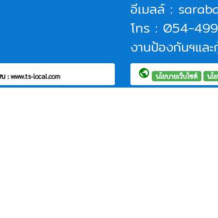
อีเมลล์ : sar
โทร : 054-49
งานป้องกันฯและก
public
บบ :
www.ts-local.com
นโยบายเว็บไซต์
นโย