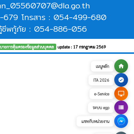
aban_05560707@dla.go.th
9-679 โทรสาร : 054-499-680
ู้ชีพกู้ภัย : 054-886-056
บายการคุ้มครองข้อมูลส่วนบุคคล
update : 17 กรกฎาคม 2569
home
เมนูหลัก
verified
ITA 2026
desktop_windows
e-Service
view_list
ระบบ egp
แชทกับหน่วยงาน