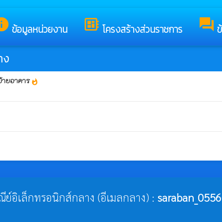
็บไซต์ของ เทศบาลตำบลศรีถ้อย
nfo
developer_board
forum
ข้อมูลหน่วยงาน
โครงสร้างส่วนราชการ
ข
้าง
นย้ายอาคาร
whatshot
ษณีย์อิเล็กทรอนิกส์กลาง (อีเมลกลาง) :
saraban_0556