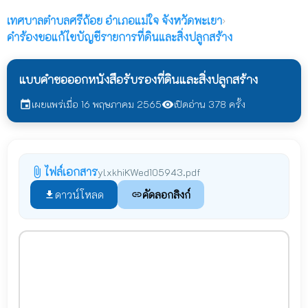
เทศบาลตำบลศรีถ้อย
อำเภอแม่ใจ จังหวัดพะเยา
›
คำร้องขอแก้ไขบัญชีรายการที่ดินและสิ่งปลูกสร้าง
แบบคำขอออกหนังสือรับรองที่ดินและสิ่งปลูกสร้าง
เผยแพร่เมื่อ 16 พฤษภาคม 2565
เปิดอ่าน 378 ครั้ง
event
visibility
ไฟล์เอกสาร
attach_file
ylxkhiKWed105943.pdf
ดาวน์โหลด
คัดลอกลิงก์
file_download
link