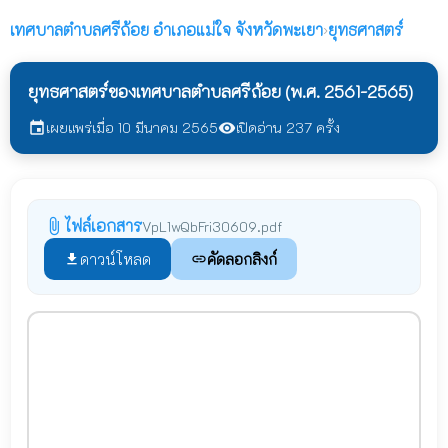
เทศบาลตำบลศรีถ้อย
อำเภอแม่ใจ จังหวัดพะเยา
›
ยุทธศาสตร์
ยุทธศาสตร์ของเทศบาลตำบลศรีถ้อย (พ.ศ. 2561-2565)
เผยแพร่เมื่อ 10 มีนาคม 2565
เปิดอ่าน 237 ครั้ง
event
visibility
ไฟล์เอกสาร
attach_file
VpL1wQbFri30609.pdf
ดาวน์โหลด
คัดลอกลิงก์
file_download
link