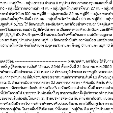
ยุ จำนวน 11 หมู่บ้าน - กลุ่มเยาวชน จำนวน 11 หมู่บ้าน ศักยภาพของชุมชนและพื้นที
่6 - กลุ่มไม้กวาดดอกหญ้า 41 คน - กลุ่มปุ๋ยหมักเกษตรพัฒนา 27 คน - กลุ่มทำ
เกษตรทำไร่ศรีถ้อย 100 คน หมู่ที่8 - กลุ่มเพาะเห็ด 22 คน หมู่ที่9 - กลุ่มเกษต
กลุ่มผลิตน้ำปูบ้านต้นผึ้ง 25 คน - กลุ่มเลี้ยงโคบ้านต้นผึ้ง 28 คน หมู่ที่12 - 
ลูกลิ้นจี่ 6,702 ไร่ ลักษณะเด่นของลิ้นจีตำบลศรีถ้อยมีรสหวานฉ่ำ ปัจจุบันตำบลศ
ระเพณีวัฒนธรรมชนเผ่า มีภูมิทัศน์สวยงาม เป็นแหล่งท่องเที่ยวเชิงนิเวศ และมีท
1,11,7,,9 เป็นร้านค้าชุมชนที่จำหน่ายผลิตภัณฑ์พื้นบ้านและ ผลไม้ตามฤดูกาล 4.
เพชร ตั้งอยู่ บ้านปางปูเลาะ หมู่ที่ 13 ลักษณะถ้ำเป็นหินงอกหินย้อย และมี
ำเภอวังเหนือ จังหวัดลำปาง 6.จุดชมวิวผาแดง ตั้งอยู่ บ้านผาแดง หมู่ที่ 1
ตำบลศรีถ้อย ---------------------------------- เทศบาลตำบลศรีถ้อย ได้
ญัติเทศบาล (ฉบับที่ 12) พ.ศ. 2546 ตั้งแต่วันที่ 24 สิงหาคม พ.ศ.2555 1. ด้า
วอำเภอแม่ใจประมาณ 700 เมตร 1.2 ลักษณะภูมิประเทศ สภาพภูมิประเทศส่วนใหญ่เ
มเหมาะแก่การทำนาและมีพื้นที่ราบติดเชิงเขาเหมาะแก่การทำสวนลิ้นจี่ 1.3 ลักษณ
ญจพรรณ 2. ด้านการเมืองการปกครอง 2.1 เขตการปกครอง - ทิศเหนือ ติดกับ ตำบ
เยา - ทิศตะวันตก ติดกับ ตำบลวังแก้ว อ.วังเหนือ จ.ลำปาง เนื้อที่ เทศบาลตำ
นที่เปิดโอกาสให้ ประชาชนในท้องถิ่นนั้นๆ สามารถเลือกตั้งผู้บริหารองค์กรปกค
งประชาชนในท้องถิ่นโดยตรง 2. ฝ่ายบริหารท้องถิ่น กับ ฝ่ายสภาท้องถิ่น แบ่งแ
บริหารท้องถิ่นมีวาระในการดำรงตำแหน่งที่แน่นอนชัดเจน และไม่ขึ้นอยู่กับวา
บ้าน ในเขตพื้นที่รับผิดชอบ มีทั้งหมด 11 หมู่บ้าน คือ หมู่บ้านในเขต ทต. เต็มพื้นท