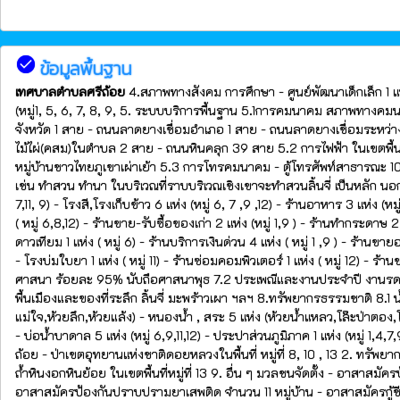
check_circle
ข้อมูลพื้นฐาน
เทศบาลตำบลศรีถ้อย
4.สภาพทางสังคม การศึกษา - ศูนย์พัฒนาเด็กเล็ก 1 แห่ง 
(หมู่1, 5, 6, 7, 8, 9, 5. ระบบบริการพื้นฐาน 5.1การคมนาคม สภาพทางคมน
จังหวัด 1 สาย - ถนนลาดยางเชื่อมอำเภอ 1 สาย - ถนนลาดยางเชื่อมระหว
ไม้ไผ่(คสม)ในตำบล 2 สาย - ถนนหินคลุก 39 สาย 5.2 การไฟฟ้า ในเขตพื้นที่
หมู่บ้านชาวไทยภูเขาเผ่าเย้า 5.3 การโทรคมนาคม - ตู้โทรศัพท์สาธารณะ 10 แ
เช่น ทำสวน ทำนา ในบริเวณที่ราบบริเวณเชิงเขาจะทำสวนลิ้นจี่ เป็นหลัก นอ
7,11, 9) - โรงสี,โรงเก็บข้าว 6 แห่ง (หมู่ 6, 7 ,9 ,12) - ร้านอาหาร 3 แห่ง (หมู
( หมู่ 6,8,12) - ร้านขาย-รับซื้อของเก่า 2 แห่ง (หมู่ 1,9 ) - ร้านทำกระดาษ 2 แ
ดาวเทียม 1 แห่ง ( หมู่ 6) - ร้านบริการเงินด่วน 4 แห่ง ( หมู่ 1 ,9 ) - ร้านขายอ
- โรงบ่มใบยา 1 แห่ง ( หมู่ 11) - ร้านซ่อมคอมพิวเตอร์ 1 แห่ง ( หมู่ 12) - ร้
ศาสนา ร้อยละ 95% นับถือศาสนาพุธ 7.2 ประเพณีและงานประจำปี งานรดน้ำด
พื้นเมืองและของที่ระลึก ลิ้นจี่ มะพร้าวเผา ฯลฯ 8.ทรัพยากรธรรมชาติ 8.1 น
แม่ใจ,ห้วยลึก,ห้วยแล้ง) - หนองน้ำ , สระ 5 แห่ง (ห้วยน้ำแหลว,โล๊ะป่าตอง,โล๊ะผ
- บ่อน้ำบาดาล 5 แห่ง (หมู่ 6,9,11,12) - ประปาส่วนภูมิภาค 1 แห่ง (หมู่ 1,4
ถ้อย - ป่าเขตอุทยานแห่งชาติดอยหลวงในพื้นที่ หมู่ที่ 8, 10 , 13 2. ทรัพย
ถ้ำหินงอกหินย้อย ในเขตพื้นที่หมู่ที่ 13 9. อื่น ๆ มวลชนจัดตั้ง - อาสาส
อาสาสมัครป้องกันปราบปรามยาเสพติด จำนวน 11 หมู่บ้าน - อาสาสมัครกู้ชี