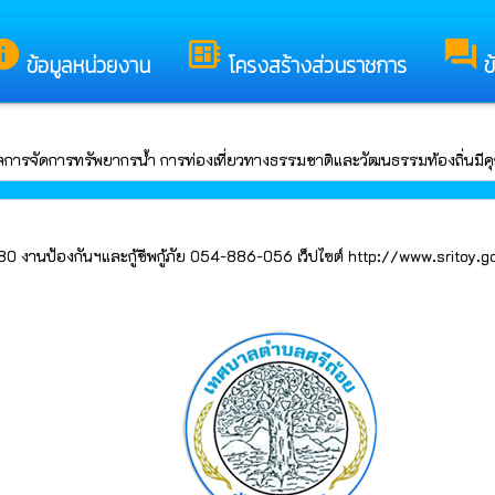
ง เทศบาลตำบลศรีถ้อย
nfo
developer_board
forum
ข้อมูลหน่วยงาน
โครงสร้างส่วนราชการ
ข
ลการจัดการทรัพยากรน้ำ การท่องเที่ยวทางธรรมชาติและวัฒนธรรมท้องถิ่นมีคุ
านป้องกันฯและกู้ชีพกู้ภัย 054-886-056 เว็ปไซต์ http://www.sritoy.