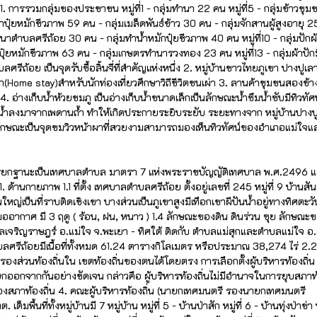
่ 1. การรวมกลุ่มของประชาชน หมู่ที่1 - กลุ่มทำนา 22 คน หมู่ที่5 - กลุ่มข้าวชุ
ปุ๋ยหมักชีวภาพ 59 คน - กลุ่มเมล็ดพันธ์ข้าว 30 คน - กลุ่มจักสานผู้สูงอายุ 
รทำนาตำบลศรีถ้อย 30 คน - กลุ่มทำน้ำหมักปุ๋ยชีวภาพ 40 คน หมู่ที่10 - กลุ่มปักผ
กลุ่มปุ๋ยหมักชีวภาพ 63 คน - กลุ่มเกษตรทำนารวงทอง 23 คน หมู่ที่13 - กลุ่มผ้าปัก
รีถ้อย เป็นจุดรับซื้อลิ้นจี่ที่สำคัญแห่งหนึ่ง 2. หมู่บ้านชาวไทยภูเขา ปางปูเล
ี่พัก(Home stay)สำหรับนักท่องเที่ยวศึกษาวิถีชีวิตชนเผ่า 3. ลานค้าชุมชนสองข้
 อ่างเก็บน้ำห้วยชมภู เป็นอ่างเก็บน้ำขนาดเล็กเป็นลักษณะน้ำซึมน้ำซับมีทิวทัศ
หยดน้ำลงมาจากเพดานถ้ำ ทำให้เกิดประกายระยิบระยับ ระยะทางจาก หมู่บ้านปางป
0 ลักษณะเป็นจุดชมวิวหน้าผาที่สวยงามสามารถมองเห็นทิวทัศน์ของอำเภอแม่ใจแ
รับการยกฐานะเป็นเทศบาลตำบล มาตรา 7 แห่งพระราชบัญญัติเทศบาล พ.ศ.2496 
นกายภาพ 1.1 ที่ตั้ง เทศบาลตำบลศรีถ้อย ตั้งอยู่เลขที่ 245 หมู่ที่ 9 บ้านสัน
ป็นที่ราบติดเชิงเขา บางส่วนเป็นภูเขาสูงมีเทือกเขาผีปันน้ำอยู่ทางทิศตะว
ะภูมออากาศ มี 3 ฤดู ( ร้อน, ฝน, หนาว ) 1.4 ลักษณะของดิน ดินร่วน ซุย ลักษณะ
ลเจริญราษฎร์ อ.แม่ใจ จ.พะเยา - ทิศใต้ ติดกับ ตำบลแม่สุกและตำบลแม่ใจ อ.
บลศรีถ้อยมีเนื้อที่ทั้งหมด 61.24 ตารางกิโลเมตร หรือประมาณ 38,274 ไร่ 2.
รองส่วนท้องถิ่นใน เขตท้องถิ่นของตนได้โดยตรง การเลือกตั้งผู้บริหารท้องถิ่น
ยกออกจากกันอย่างชัดเจน กล่าวคือ ผู้บริหารท้องถิ่นไม่มีอำนาจในการยุบสภาท้
ระของสภาท้องถิ่น 4. คณะผู้บริหารท้องถิ่น (นายกเทศมนตรี รองนายกเทศมนตรี
ี่ทั้งหมู่บ้านมี 7 หมู่บ้าน หมู่ที่ 5 - บ้านป่าสัก หมู่ที่ 6 - บ้านทุ่งป่าข่า หม