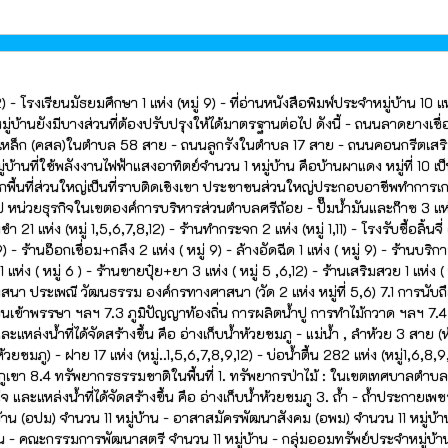
 โรงเรียนมัธยมศึกษา 1 แห่ง (หมู่ 9) - ที่อ่านหนังสือพิมพ์ประจำหมู่บ้าน 10 แ
้านยังมีบางส่วนที่ต้องปรับปรุงให้ได้มาตรฐานต่อไป ดังนี้ - ถนนลาดยางเชื่
ิมเหล็ก (คสล)ในตำบล 58 สาย - ถนนลูกรังในตำบล 17 สาย - ถนนคอนกรีตเสร
นที่ใช้พลังงานไฟฟ้าแสงอาทิตย์จำนวน 1 หมู่บ้าน คือบ้านผาแดง หมู่ที่ 10 เป
่องจากพื้นที่ส่วนใหญ่เป็นที่ราบติดเชิงเขา ประชาชนส่วนใหญ่ประกอบอาชีพทำการ
 หน่วยธุรกิจในเขตองค์การบริหารส่วนตำบลศรีถ้อย - ปั๊มน้ำมันและก๊าซ 3 แห่ง
 21 แห่ง (หมู่ 1,5,6,7,8,12) - ร้านทำกระจก 2 แห่ง (หมู่ 1,11) - โรงรับซื้อลิ้นจี่
9) - ร้านอ๊อกเชื่อม+กลึง 2 แห่ง ( หมู่ 9) - ล้างอัดฉีด 1 แห่ง ( หมู่ 9) - ร้านบริ
 แห่ง ( หมู่ 6 ) - ร้านขายปุ๋ย+ยา 3 แห่ง ( หมู่ 5 ,6,12) - ร้านเสริมสวย 1 แห่ง ( 
3) 7.ศาสนา ประเพณี วัฒนธรรม องค์กรทางศาสนา (วัด 2 แห่ง หมู่ที่ 5,6) 7.1 การนับถ
เข้าพรรษา ฯลฯ 7.3 ภูมิปัญญาท้องถิ่น การผลิตน้ำปู การทำไม้กวาด ฯลฯ 7.4 
ล่งน้ำที่ได้จัดสร้างขึ้น คือ อ่างเก็บน้ำห้วยชมภู - แม่น้ำ , ลำห้วย 3 สาย (
ยชมภู) - ฝาย 17 แห่ง (หมู่..1,5,6,7,8,9,12) - บ่อน้ำตื้น 282 แห่ง (หมู่1,6,8,9,1
3 8.3 ภูเขา 8.4 ทรัพยากรธรรมชาติในพื้นที่ 1. ทรัพยากรป่าไม้ : ในเขตเทศบาลตำบล
และแหล่งน้ำที่ได้จัดสร้างขึ้น คือ อ่างเก็บน้ำห้วยชมภู 3. ถ้ำ - ถ้ำประกายเพช
บ้าน (อปม) จำนวน 11 หมู่บ้าน - อาสาสมัครพัฒนาสังคม (อพม) จำนวน 11 หมู่บ้า
น - คณะกรรมการพัฒนาสตรี จำนวน 11 หมู่บ้าน - กลุ่มออมทรัพย์ประจำหมู่บ้า