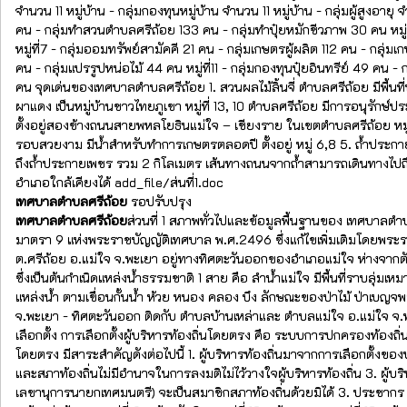
จำนวน 11 หมู่บ้าน - กลุ่มกองทุนหมู่บ้าน จำนวน 11 หมู่บ้าน - กลุ่มผู้สูงอา
คน - กลุ่มทำสวนตำบลศรีถ้อย 133 คน - กลุ่มทำปุ๋ยหมักชีวภาพ 30 คน หมู่ที
หมู่ที่7 - กลุ่มออมทรัพย์สามัคคี 21 คน - กลุ่มเกษตรผู้ผลิต 112 คน - กลุ่ม
คน - กลุ่มแปรรูปหน่อไม้ 44 คน หมู่ที่11 - กลุ่มกองทุนปุ๋ยอินทรีย์ 49 คน - 
คน จุดเด่นของเทศบาลตำบลศรีถ้อย 1. สวนผลไม้ลิ้นจี่ ตำบลศรีถ้อย มีพื้นที่ป
ผาแดง เป็นหมู่บ้านชาวไทยภูเขา หมู่ที่ 13, 10 ตำบลศรีถ้อย มีการอนุรักษ์ป
ตั้งอยู่สองข้างถนนสายพหลโยธินแม่ใจ – เชียงราย ในเขตตำบลศรีถ้อย หมู่ที่ 
รอบสวยงาม มีน้ำสำหรับทำการเกษตรตลอดปี ตั้งอยู่ หมู่ 6,8 5. ถ้ำประกาย
ถึงถ้ำประกายเพชร รวม 2 กิโลเมตร เส้นทางถนนจากถ้ำสามารถเดินทางไปถึงอ
อำเภอใกล้เคียงได้ add_file/ส่นที่1.doc
เทศบาลตำบลศรีถ้อย
รอปรับปรุง
เทศบาลตำบลศรีถ้อย
ส่วนที่ 1 สภาพทั่วไปและข้อมูลพื้นฐานของ เทศบาล
มาตรา 9 แห่งพระราชบัญญัติเทศบาล พ.ศ.2496 ซึ่งแก้ไขเพิ่มเติมโดยพระราชบัญ
ต.ศรีถ้อย อ.แม่ใจ จ.พะเยา อยู่ทางทิศตะวันออกของอำเภอแม่ใจ ห่างจากตั
ซึ่งเป็นต้นกำเนิดแหล่งน้ำธรรมชาติ 1 สาย คือ ลำน้ำแม่ใจ มีพื้นที่ราบลุ่
แหล่งน้ำ ตามเขื่อนกั้นน้ำ ห้วย หนอง คลอง บึง ลักษณะของป่าไม้ ป่าเบ
จ.พะเยา - ทิศตะวันออก ติดกับ ตำบลบ้านเหล่าและ ตำบลแม่ใจ อ.แม่ใจ จ.พะ
เลือกตั้ง การเลือกตั้งผู้บริหารท้องถิ่นโดยตรง คือ ระบบการปกครองท้องถิ่
โดยตรง มีสาระสำคัญดังต่อไปนี้ 1. ผู้บริหารท้องถิ่นมาจากการเลือกตั้งขอ
และสภาท้องถิ่นไม่มีอำนาจในการลงมติไม่ไว้วางใจผู้บริหารท้องถิ่น 3. ผู้
เลขานุการนายกเทศมนตรี) จะเป็นสมาชิกสภาท้องถิ่นด้วยมิได้ 3. ประชากร จำนวนหมู่