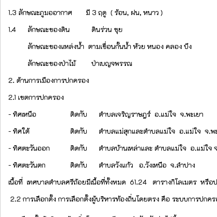
1.3 ลักษณะภูมออากาศ
มี 3 ฤดู ( ร้อน, ฝน, หนาว )
1.4 ลักษณะของดิน
ดินร่วน ซุย
ลักษณะของแหล่งน้ำ ตามเขื่อนกั้นน้ำ ห้วย หนอง คลอง บึง
ลักษณะของป่าไม้
ป่าเบญจพรรณ
2. ด้านการเมืองการปกครอง
2.1 เขตการปกครอง
- ทิศเหนือ
ติดกับ ตำบลเจริญราษฎร์ อ.แม่ใจ จ.พะเยา
- ทิศใต้
ติดกับ ตำบลแม่สุกและตำบลแม่ใจ อ.แม่ใจ จ.พ
- ทิศตะวันออก
ติดกับ ตำบลบ้านเหล่าและ ตำบลแม่ใจ อ.แม่ใจ จ
- ทิศตะวันตก
ติดกับ ตำบลวังแก้ว อ.วังเหนือ จ.ลำปาง
เนื้อที่ เทศบาลตำบลศรีถ้อยมีเนื้อที่ทั้งหมด 61.24 ตารางกิโลเมตร หร
2.2 การเลือกตั้ง การเลือกตั้งผู้บริหารท้องถิ่นโดยตรง คือ ระบบการปกคร