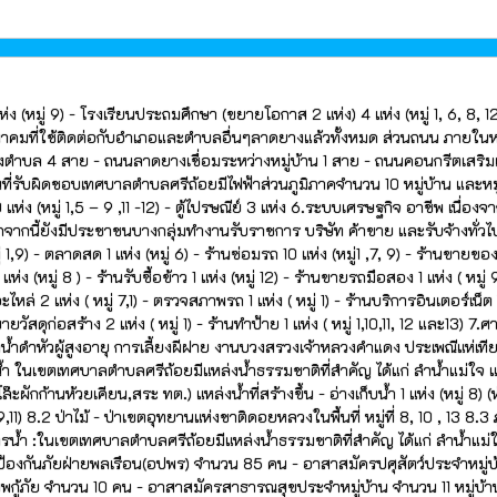
(หมู่ 9) - โรงเรียนประถมศึกษา (ขยายโอกาส 2 แห่ง) 4 แห่ง (หมู่ 1, 6, 8, 12) -
าคมที่ใช้ติดต่อกับอำเภอและตำบลอื่นๆลาดยางแล้วทั้งหมด ส่วนถนน ภายในหมู่บ
่างตำบล 4 สาย - ถนนลาดยางเชื่อมระหว่างหมู่บ้าน 1 สาย - ถนนคอนกรีตเสร
รับผิดชอบเทศบาลตำบลศรีถ้อยมีไฟฟ้าส่วนภูมิภาคจำนวน 10 หมู่บ้าน และหมู่บ้า
ห่ง (หมู่ 1,5 – 9 ,11 -12) - ตู้ไปรษณีย์ 3 แห่ง 6.ระบบเศรษฐกิจ อาชีพ เนื
กจากนี้ยังมีประชาชนบางกลุ่มทำงานรับราชการ บริษัท ค้าขาย และรับจ้างทั่วไป
่ 1,9) - ตลาดสด 1 แห่ง (หมู่ 6) - ร้านซ่อมรถ 10 แห่ง (หมู่1 ,7, 9) - ร้านขายของชำ
ห่ง (หมู่ 8 ) - ร้านรับซื้อข้าว 1 แห่ง (หมู่ 12) - ร้านขายรถมือสอง 1 แห่ง ( หมู่ 
ะไหล่ 2 แห่ง ( หมู่ 7,1) - ตรวจสภาพรถ 1 แห่ง ( หมู่ 1) - ร้านบริการอินเตอร์เน็ต 1
านขายวัสดุก่อสร้าง 2 แห่ง ( หมู่ 1) - ร้านทำป้าย 1 แห่ง ( หมู่ 1,10,11, 12 และ1
ำหัวผู้สูงอายุ การเลี้ยงผีฝาย งานบวงสรวงเจ้าหลวงคำแดง ประเพณีแห่เทียน
้ำ ในเขตเทศบาลตำบลศรีถ้อยมีแหล่งน้ำธรรมชาติที่สำคัญ ได้แก่ ลำน้ำแม่ใจ และแห
ักก้านห้วยเคียน,สระ ทต.) แหล่งน้ำที่สร้างขึ้น - อ่างเก็บน้ำ 1 แห่ง (หมู่ 8) (ห้ว
,7,9,11) 8.2 ป่าไม้ - ป่าเขตอุทยานแห่งชาติดอยหลวงในพื้นที่ หมู่ที่ 8, 10 , 1
ากรน้ำ :ในเขตเทศบาลตำบลศรีถ้อยมีแหล่งน้ำธรรมชาติที่สำคัญ ได้แก่ ลำน้ำแม่ใจ 
มัครป้องกันภัยฝ่ายพลเรือน(อปพร) จำนวน 85 คน - อาสาสมัครปศุสัตว์ประจำหมู่
พกู้ภัย จำนวน 10 คน - อาสาสมัครสาธารณสุขประจำหมู่บ้าน จำนวน 11 หมู่บ้า